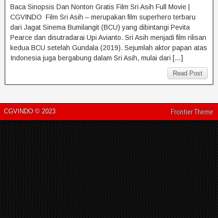
Baca Sinopsis Dan Nonton Gratis Film Sri Asih Full Movie |
CGVINDO Film Sri Asih – merupakan film superhero terbaru
dari Jagat Sinema Bumilangit (BCU) yang dibintangi Pevita
Pearce dan disutradarai Upi Avianto. Sri Asih menjadi film rilisan
kedua BCU setelah Gundala (2019). Sejumlah aktor papan atas
Indonesia juga bergabung dalam Sri Asih, mulai dari […]
Read Post
CGVINDO © 2023
Frontier Theme