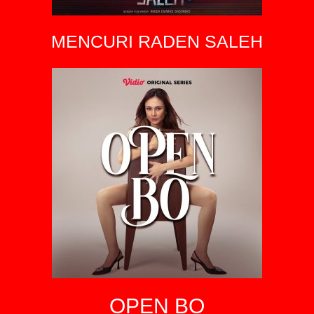
MENCURI RADEN SALEH
OPEN BO