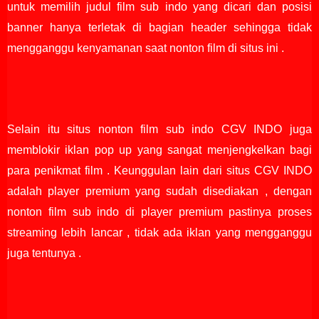
untuk memilih judul film sub indo yang dicari dan posisi
banner hanya terletak di bagian header sehingga tidak
mengganggu kenyamanan saat nonton film di situs ini .
Selain itu situs nonton film sub indo CGV INDO juga
memblokir iklan pop up yang sangat menjengkelkan bagi
para penikmat film . Keunggulan lain dari situs CGV INDO
adalah player premium yang sudah disediakan , dengan
nonton film sub indo di player premium pastinya proses
streaming lebih lancar , tidak ada iklan yang mengganggu
juga tentunya .