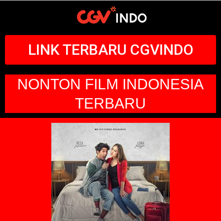
LINK TERBARU CGVINDO
NONTON FILM INDONESIA
TERBARU