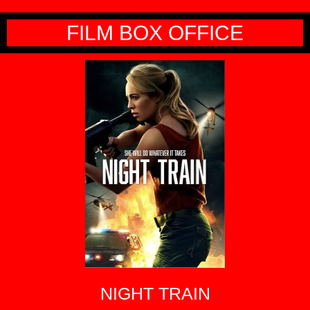
FILM BOX OFFICE
NIGHT TRAIN