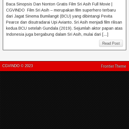
Baca Sinopsis Dan Nonton Gratis Film Sri Asih Full Movie |
CGVINDO Film Sri Asih – merupakan film superhero terbaru
dari Jagat Sinema Bumilangit (BCU) yang dibintangi Pevita
Pearce dan disutradarai Upi Avianto. Sri Asih menjadi film rilisan
kedua BCU setelah Gundala (2019). Sejumlah aktor papan atas
Indonesia juga bergabung dalam Sri Asih, mulai dari […]
Read Post
CGVINDO © 2023
Frontier Theme