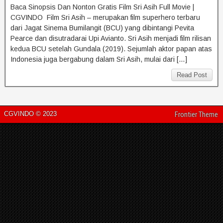
Baca Sinopsis Dan Nonton Gratis Film Sri Asih Full Movie |
CGVINDO Film Sri Asih – merupakan film superhero terbaru
dari Jagat Sinema Bumilangit (BCU) yang dibintangi Pevita
Pearce dan disutradarai Upi Avianto. Sri Asih menjadi film rilisan
kedua BCU setelah Gundala (2019). Sejumlah aktor papan atas
Indonesia juga bergabung dalam Sri Asih, mulai dari […]
Read Post
CGVINDO © 2023
Frontier Theme