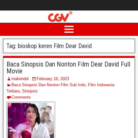
Tag:
bioskop keren Film Dear David
Baca Sinopsis Dan Nonton Film Dear David Full
Movie
makendol
February 16, 2023
Baca Sinopsis Dan Nonton Film Sub Indo
,
Film Indonesia
Terbaru
,
Sinopsis
Comments